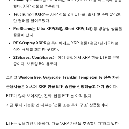
했다. XRP 선물을 추종한다.
Teucrium의 XXRP
는 XRP 선물 2배 ETF로, 출시 첫 주에 1억2천
만 달러를 끌어모았다.
ProShares는 Ultra XRP(2배), Short XRP(-1배)
등 방향성 상품을
줄줄이 냈다.
REX-Osprey XRPR
은 특이하게도 XRP 현물+현금+단기국채로
섞어 규제를 회피한 구조다.
21Shares, CoinShares
는 이미 유럽에서 XRP 현물 ETP를 운영
중이다. 보유량 5억 유로대.
그리고
WisdomTree, Grayscale, Franklin Templeton 등 전통 자산
운용사들
은 SEC에
XRP 현물 ETF 승인을 신청해놓고 대기 중
이다.
ETF가 많아 보이지만, 진짜 ‘현물 ETF’는 아직 없다.
지금 투자 가능한 건 대부분 ‘선물 또는 우회 구조’ 상품뿐이다.
ETF는 겉보기엔 비슷하다. 다들 “XRP 가격을 추종합니다”라고 말한