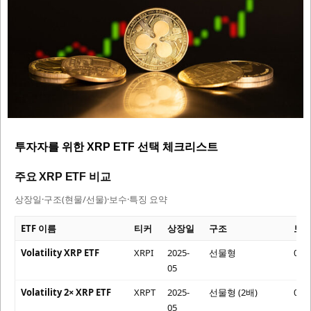
투자자를 위한 XRP ETF 선택 체크리스트
주요 XRP ETF 비교
상장일·구조(현물/선물)·보수·특징 요약
ETF 이름
티커
상장일
구조
보수
Volatility XRP ETF
XRPI
2025-
선물형
0.9
05
Volatility 2× XRP ETF
XRPT
2025-
선물형 (2배)
0.9
05