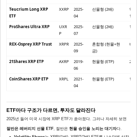
Teucrium Long XRP
XXRP
2025-
선물형 (2배)
약
ETF
04
1.0
ProShares Ultra XRP
UXR
2025-
선물형 (2배)
1.6
P
07
REX-Osprey XRP Trust
XRPR
2025-
혼합형 (현물+현
비
09
금)
21Shares XRP ETP
AXRP
2019-
현물형 (ETP)
2.5
06
CoinShares XRP ETP
XRPL
2021-
현물형 (ETP)
1.5
04
ETF마다 구조가 다르면, 투자도 달라진다
2025년 들어 미국 시장에 XRP ETF가 쏟아졌다. 그러나 자세히 보면
절반은 레버리지 선물 ETF
, 절반은
현물 승인을 노리는 대기자
다.
Volatility Shares
는 XRPI(1배), XRPT(2배) ETF를 나스닥에 상장